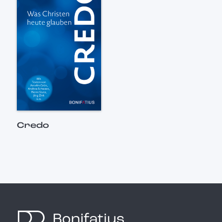
Credo
Bonifatius