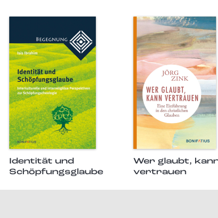
Identität und
Wer glaubt, kan
Schöpfungsglaube
vertrauen
1
2
3
4
5