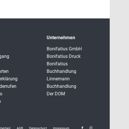
Unternehmen
Bonifatius GmbH
rgang
Bonifatius Druck
Bonifatius
rten
Buchhandlung
erklärung
Linnemann
derrufen
Buchhandlung
o
Der DOM
b
cherheit
AGB
Datenschutz
Impressum